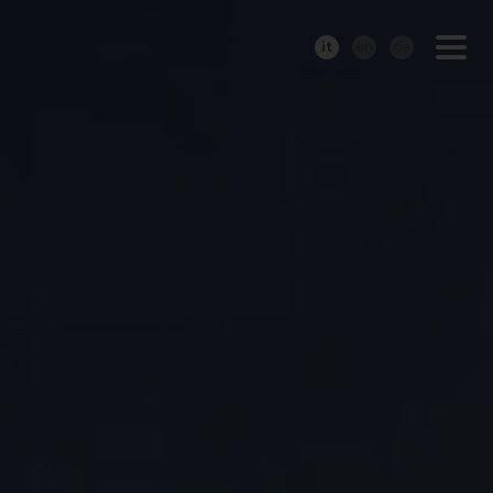
it
en
de