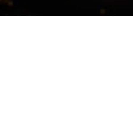
Un'oasi di pace a pochi
passi dal mare e dal centro
Zamarian Apartments sono distribuiti in tre
edifici che affacciano sulla Darsena Porto
Vecchio, la prima storica marina di Lignano
Sabbiadoro nel centro della città, a 100 metri
alla spiaggia e a pochi passi dai negozi della
via principale.
La posizione privilegiata, centrale ma allo
stesso tempo tranquilla, e la splendida vista
della darsena che si affaccia sulla Laguna di
Marano, area protetta e oasi naturalistica,